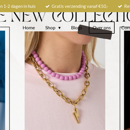
n 1-2 dagen in huis
Gratis verzending vanaf €50,-
Re
Home
Shop
Blogs
Over ons
Con