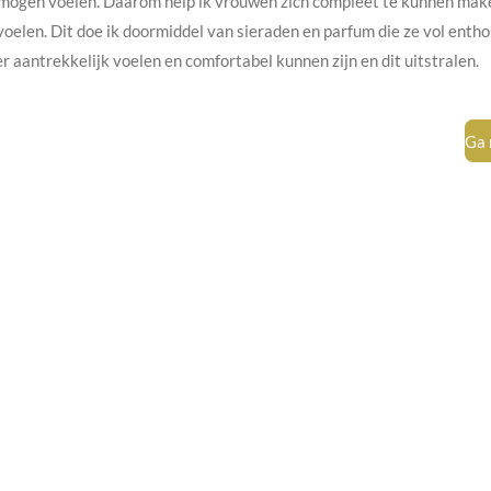
ou mogen voelen. Daarom help ik vrouwen zich compleet te kunnen ma
voelen. Dit doe ik doormiddel van sieraden en parfum die ze vol enth
 aantrekkelijk voelen en comfortabel kunnen zijn en dit uitstralen.
Ga 