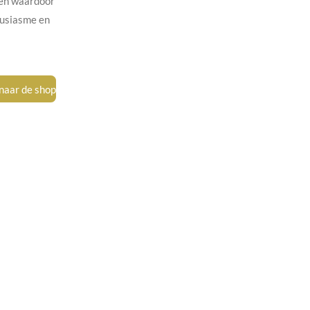
ken waardoor
ousiasme en
naar de shop