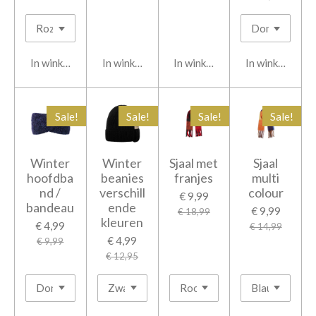
In winkelwagen
In winkelwagen
In winkelwagen
In winkelwage
Sale!
Sale!
Sale!
Sale!
Winter
Winter
Sjaal met
Sjaal
hoofdba
beanies
franjes
multi
nd /
verschill
colour
€ 9,99
bandeau
ende
€ 9,99
€ 18,99
kleuren
€ 4,99
€ 14,99
€ 4,99
€ 9,99
€ 12,95