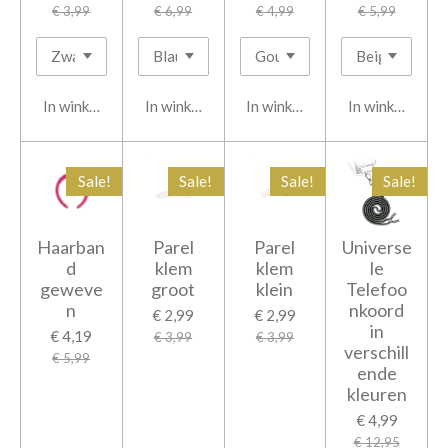
€ 3,99
€ 6,99
€ 4,99
€ 5,99
In winkelwagen
In winkelwagen
In winkelwagen
In winkelwage
Sale!
Sale!
Sale!
Sale!
Haarban
Parel
Parel
Universe
d
klem
klem
le
geweve
groot
klein
Telefoo
n
nkoord
€ 2,99
€ 2,99
in
€ 4,19
€ 3,99
€ 3,99
verschill
€ 5,99
ende
kleuren
€ 4,99
€ 12,95