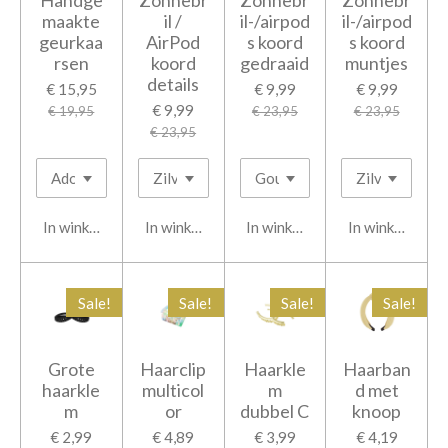
Handge
Zonnebr
Zonnebr
Zonnebr
maakte
il /
il-/airpod
il-/airpod
geurkaa
AirPod
s koord
s koord
rsen
koord
gedraaid
muntjes
details
€ 15,95
€ 9,99
€ 9,99
€ 9,99
€ 19,95
€ 23,95
€ 23,95
€ 23,95
In winkelwagen
In winkelwagen
In winkelwagen
In winkelwage
Sale!
Sale!
Sale!
Sale!
Grote
Haarclip
Haarkle
Haarban
haarkle
multicol
m
d met
m
or
dubbel C
knoop
€ 2,99
€ 4,89
€ 3,99
€ 4,19