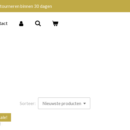
tourneren binnen 30 dagen
tact
Sorteer:
ale!