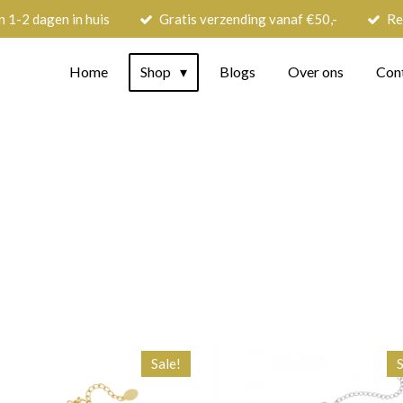
n 1-2 dagen in huis
Gratis verzending vanaf €50,-
Re
Home
Shop
Blogs
Over ons
Con
Sale!
S