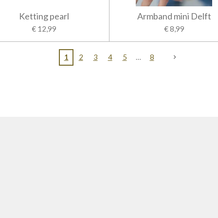
Ketting pearl
Armband mini Delft
€ 12,99
€ 8,99
1
2
3
4
5
8