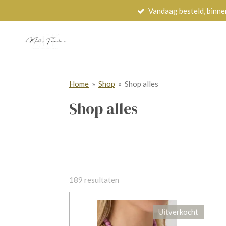
Vandaag besteld, binne
Ga
direct
naar
de
hoofdinhoud
Home
»
Shop
»
Shop alles
Shop alles
189 resultaten
Uitverkocht