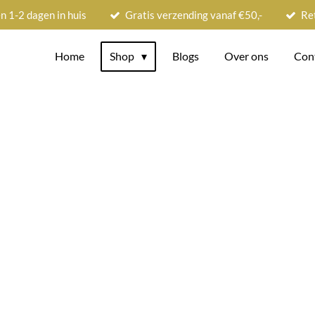
n 1-2 dagen in huis
Gratis verzending vanaf €50,-
Re
Home
Shop
Blogs
Over ons
Con