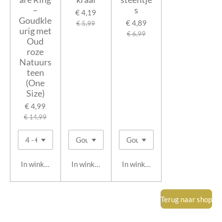
–
s
€ 4,19
Goudkle
€ 4,89
€ 5,99
urig met
€ 6,99
Oud
roze
Natuurs
teen
(One
Size)
€ 4,99
€ 14,99
In winkelwagen
In winkelwagen
In winkelwagen
Terug naar shop