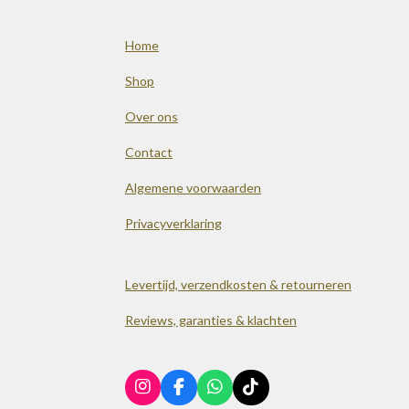
Home
Shop
Over ons
Contact
Algemene voorwaarden
Privacyverklaring
Levertijd, verzendkosten & retourneren
Reviews, garanties & klachten
I
F
W
T