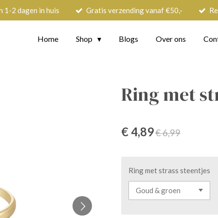
n 1-2 dagen in huis
Gratis verzending vanaf €50,-
Re
Home
Shop
Blogs
Over ons
Con
Ring met st
€ 4,89
€ 6,99
Ring met strass steentjes