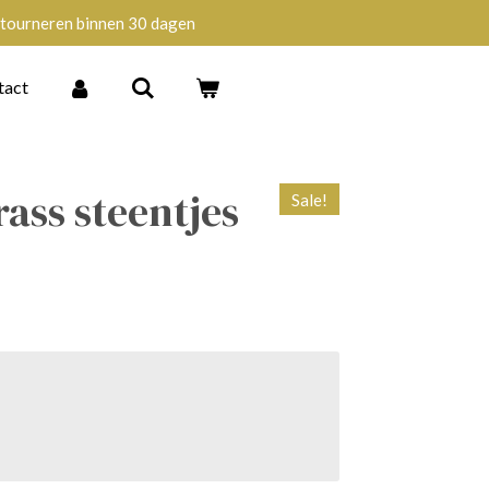
tourneren binnen 30 dagen
tact
rass steentjes
Sale!