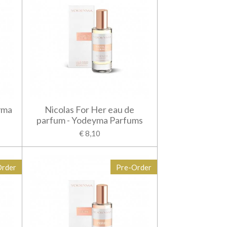
yma
Nicolas For Her eau de
parfum - Yodeyma Parfums
€ 8,10
Order
Pre-Order