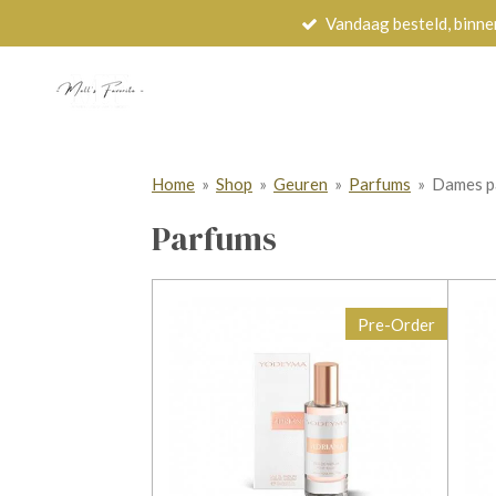
Vandaag besteld, binne
Ga
direct
naar
de
hoofdinhoud
Home
»
Shop
»
Geuren
»
Parfums
»
Dames p
Parfums
Pre-Order