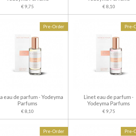
€ 9,75
€ 8,10
Pre-Order
Pre-
a eau de parfum - Yodeyma
Linet eau de parfum -
Parfums
Yodeyma Parfums
€ 8,10
€ 9,75
Pre-Order
Pre-