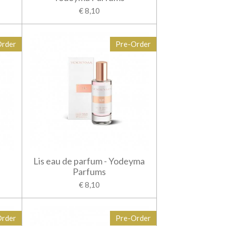
€ 8,10
Order
Pre-Order
Lis eau de parfum - Yodeyma
Parfums
€ 8,10
Order
Pre-Order