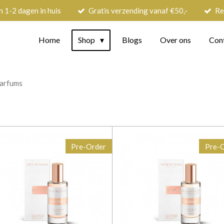
n 1-2 dagen in huis
Gratis verzending vanaf €50,-
Re
Home
Shop
Blogs
Over ons
Con
arfums
Pre-Order
Pre-