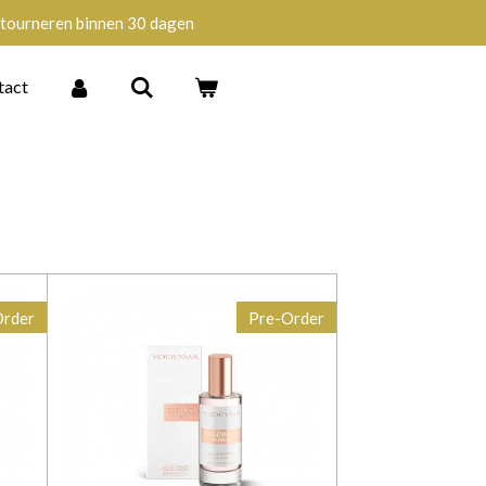
tourneren binnen 30 dagen
tact
Order
Pre-Order