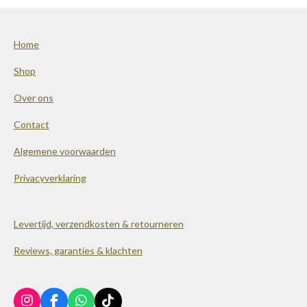
Home
Shop
Over ons
Contact
Algemene voorwaarden
Privacyverklaring
Levertijd, verzendkosten & retourneren
Reviews, garanties & klachten
I
F
W
T