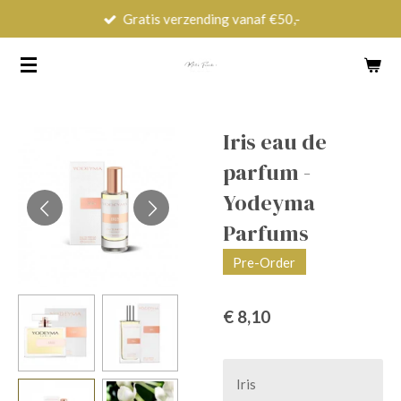
Gratis verzending vanaf €50,-
Ga
direct
naar
de
hoofdinhoud
Iris eau de
parfum -
Yodeyma
Parfums
Pre-Order
€ 8,10
Iris