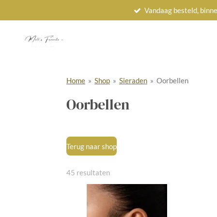
Vandaag besteld, binne
Ga
direct
naar
de
hoofdinhoud
Home
»
Shop
»
Sieraden
»
Oorbellen
Oorbellen
Terug naar shop
45 resultaten