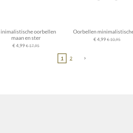
inimalistische oorbellen
Oorbellen minimalistische
maan en ster
€ 4,99
€ 10,95
€ 4,99
€ 17,95
1
2