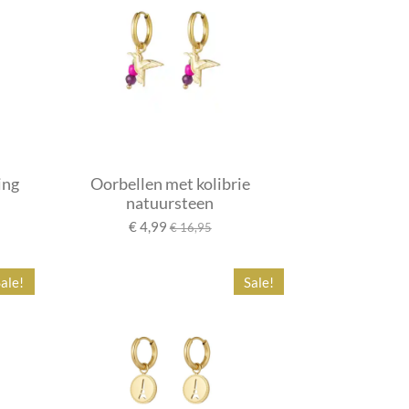
ing
Oorbellen met kolibrie
natuursteen
€ 4,99
€ 16,95
ale!
Sale!