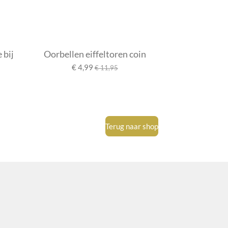
 bij
Oorbellen eiffeltoren coin
€ 4,99
€ 11,95
Terug naar shop