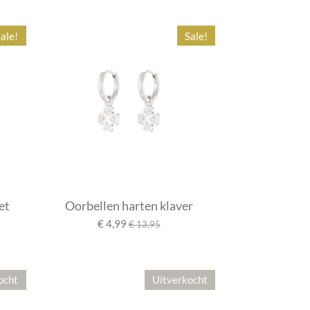
ale!
Sale!
et
Oorbellen harten klaver
€ 4,99
€ 13,95
ocht
Uitverkocht