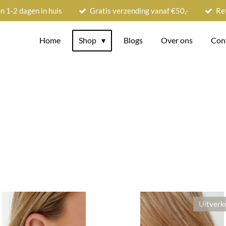
n 1-2 dagen in huis
Gratis verzending vanaf €50,-
Re
Home
Shop
Blogs
Over ons
Con
Uitverk