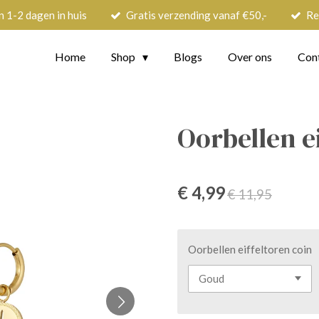
n 1-2 dagen in huis
Gratis verzending vanaf €50,-
Re
Home
Shop
Blogs
Over ons
Con
Oorbellen e
€ 4,99
€ 11,95
Oorbellen eiffeltoren coin