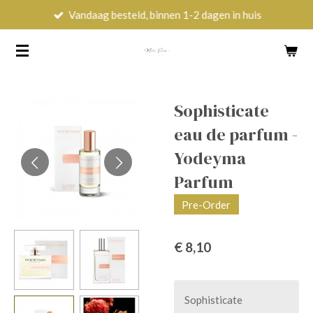
Vandaag besteld, binnen 1-2 dagen in huis
Ga
direct
naar
de
hoofdinhoud
Sophisticate
eau de parfum -
Yodeyma
Parfum
Pre-Order
€ 8,10
Sophisticate