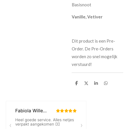
Basisnoot
Vanille, Vetiver
Dit product is een Pre-
Order. De Pre-Orders
worden zo snel mogelijk
verstuurd!
D
D
S
D
e
e
h
e
l
e
a
l
e
l
r
e
n
e
n