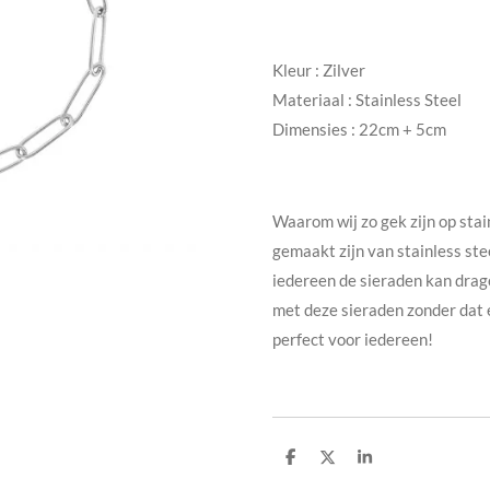
Kleur :
Zilver
Materiaal :
Stainless Steel
Dimensies : 22cm + 5cm
Waarom wij zo gek zijn op stai
gemaakt zijn van stainless ste
iedereen de sieraden kan dra
met deze sieraden zonder dat e
perfect voor iedereen!
D
D
S
e
e
h