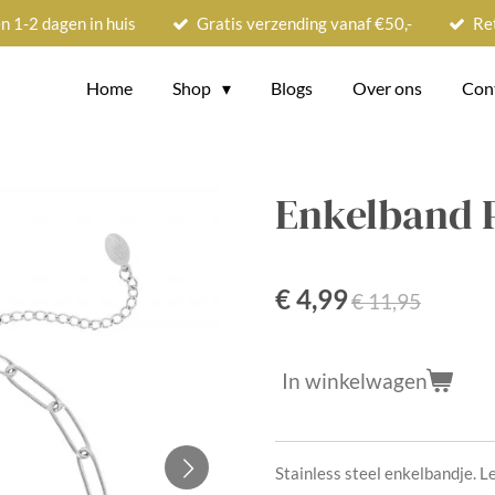
n 1-2 dagen in huis
Gratis verzending vanaf €50,-
Re
Home
Shop
Blogs
Over ons
Con
Enkelband P
€ 4,99
€ 11,95
In winkelwagen
Stainless steel enkelbandje. L