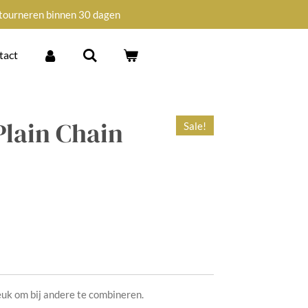
tourneren binnen 30 dagen
tact
lain Chain
Sale!
euk om bij andere te combineren.