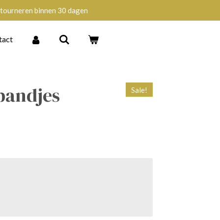
tourneren binnen 30 dagen
tact
bandjes
Sale!