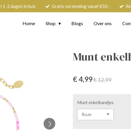
n 1-2 dagen in huis
Gratis verzending vanaf €50,-
Re
Home
Shop
Blogs
Over ons
Con
Munt enkel
€ 4,99
€ 12,99
Munt enkelbandjes