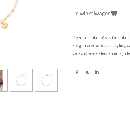
In winkelwagen
Deze te leuke Ibiza vibe enke
zorgen ervoor dat je styling c
verschillende kleuren en zijn 
D
D
S
e
e
h
l
e
a
e
l
r
n
e