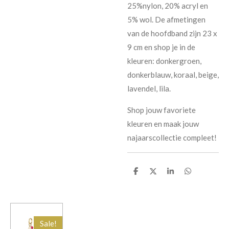
25%nylon, 20% acryl en
5% wol. De afmetingen
van de hoofdband zijn 23 x
9 cm en shop je in de
kleuren: donkergroen,
donkerblauw, koraal, beige,
lavendel, lila.
Shop jouw favoriete
kleuren en maak jouw
najaarscollectie compleet!
D
D
S
D
e
e
h
e
l
e
a
l
e
l
r
e
n
e
n
Sale!