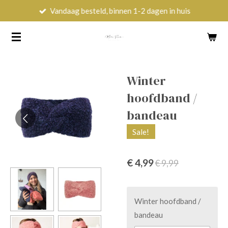
Vandaag besteld, binnen 1-2 dagen in huis
Ga
direct
naar
de
hoofdinhoud
Winter
hoofdband /
bandeau
Sale!
€ 4,99
€ 9,99
Winter hoofdband /
bandeau