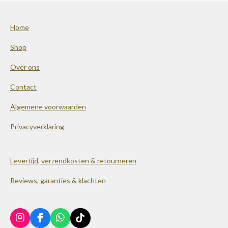
Home
Shop
Over ons
Contact
Algemene voorwaarden
Privacyverklaring
Levertijd, verzendkosten & retourneren
Reviews, garanties & klachten
I
F
W
T