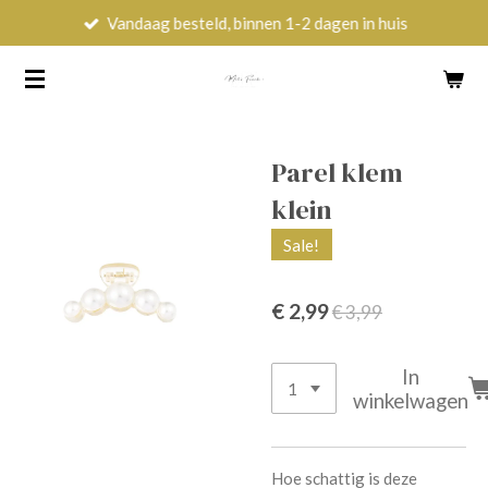
Vandaag besteld, binnen 1-2 dagen in huis
Ga
direct
naar
de
hoofdinhoud
Parel klem
klein
Sale!
€ 2,99
€ 3,99
In
winkelwagen
Hoe schattig is deze