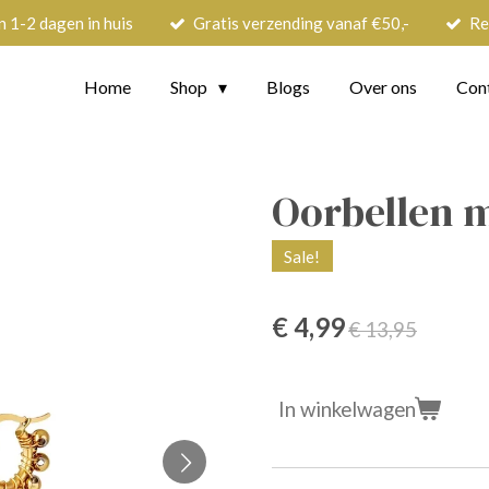
n 1-2 dagen in huis
Gratis verzending vanaf €50,-
Re
Home
Shop
Blogs
Over ons
Con
Oorbellen m
Sale!
€ 4,99
€ 13,95
In winkelwagen