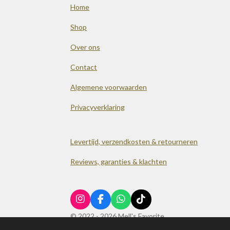
Home
Shop
Over ons
Contact
Algemene voorwaarden
Privacyverklaring
Levertijd, verzendkosten & retourneren
Reviews, garanties & klachten
I
F
W
T
n
a
h
i
© 2022 - 2026 Mell's Favorite
s
c
a
k