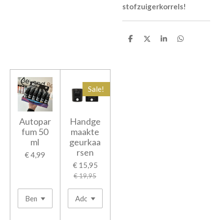
stofzuigerkorrels!
D
D
S
D
e
e
h
e
l
e
a
l
e
l
r
e
n
e
n
Sale!
Autopar
Handge
fum 50
maakte
ml
geurkaa
rsen
€ 4,99
€ 15,95
€ 19,95