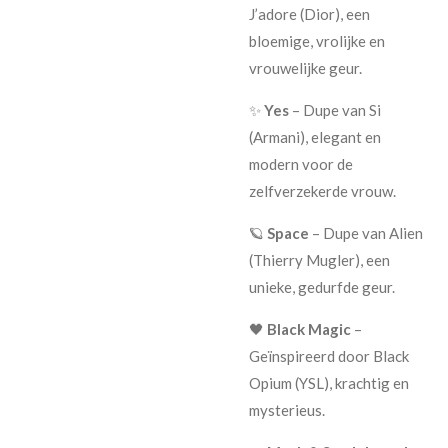
J’adore (Dior), een
bloemige, vrolijke en
vrouwelijke geur.
✨
Yes
– Dupe van Si
(Armani), elegant en
modern voor de
zelfverzekerde vrouw.
🪐
Space
– Dupe van Alien
(Thierry Mugler), een
unieke, gedurfde geur.
🖤
Black Magic
–
Geïnspireerd door Black
Opium (YSL), krachtig en
mysterieus.