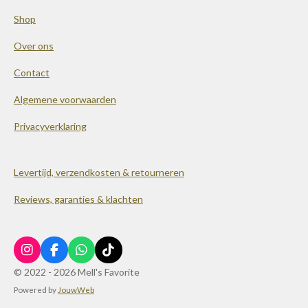
Shop
Over ons
Contact
Algemene voorwaarden
Privacyverklaring
Levertijd, verzendkosten & retourneren
Reviews, garanties & klachten
I
F
W
T
n
a
h
i
© 2022 - 2026 Mell's Favorite
s
c
a
k
Powered by
JouwWeb
t
e
t
T
a
b
s
o