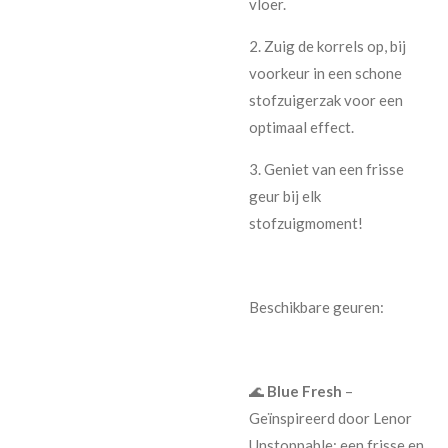
vloer.
2.
Zuig de korrels op, bij
voorkeur in een schone
stofzuigerzak voor een
optimaal effect.
3.
Geniet van een frisse
geur bij elk
stofzuigmoment!
Beschikbare geuren:
🌊
Blue Fresh
–
Geïnspireerd door Lenor
Unstoppable: een frisse en