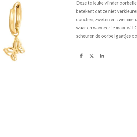
Deze te leuke vlinder oorbelle
betekent dat ze niet verkleure
douchen, zweten en zwemmen. 
waar en wanneer je maar wil. O
scheuren de oorbel gaatjes ook
D
D
S
e
e
h
l
e
a
e
l
r
n
e