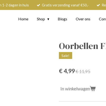
n 1-2 dagen in huis
Gratis verzending vanaf €50,-
Re
Home
Shop
Blogs
Over ons
Con
Oorbellen F
Sale!
€ 4,99
€ 11,95
In winkelwagen