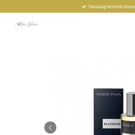
Vandaag besteld, binne
Ga
direct
naar
de
hoofdinhoud