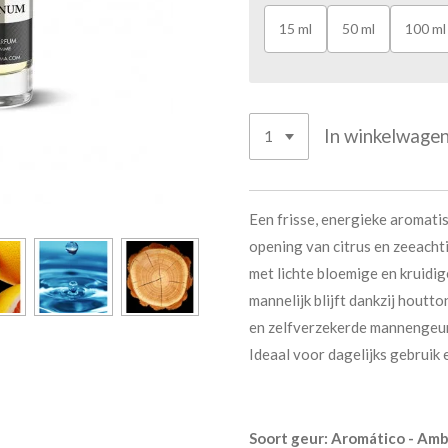
15 ml
50 ml
100 ml
In winkelwage
Een frisse, energieke aromat
opening van citrus en zeeacht
met lichte bloemige en kruidig
mannelijk blijft dankzij hout
en zelfverzekerde mannengeur d
Ideaal voor dagelijks gebruik
Soort geur: Aromático - Am