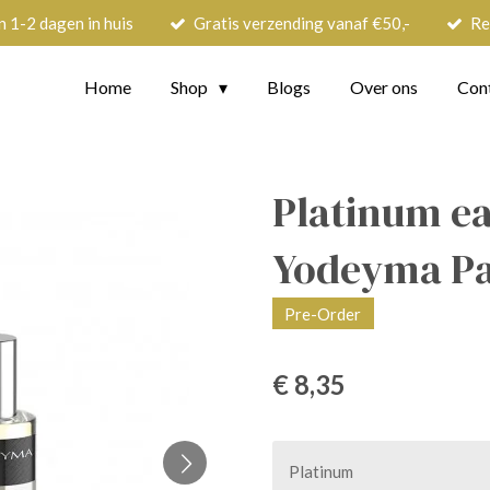
n 1-2 dagen in huis
Gratis verzending vanaf €50,-
Re
Home
Shop
Blogs
Over ons
Con
Platinum ea
Yodeyma P
Pre-Order
€ 8,35
Platinum