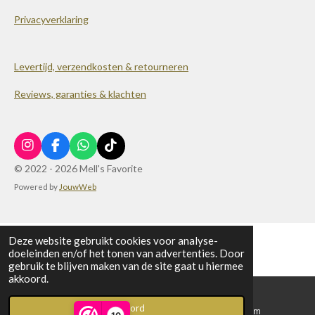
Privacyverklaring
Levertijd, verzendkosten & retourneren
Reviews, garanties & klachten
I
F
W
T
n
a
h
i
© 2022 - 2026 Mell's Favorite
s
c
a
k
Powered by
JouwWeb
t
e
t
T
a
b
s
o
g
o
A
k
r
o
p
a
k
p
Deze website gebruikt cookies voor analyse-
m
doeleinden en/of het tonen van advertenties. Door
gebruik te blijven maken van de site gaat u hiermee
akkoord.
Akkoord
E-mailadres
Instagram