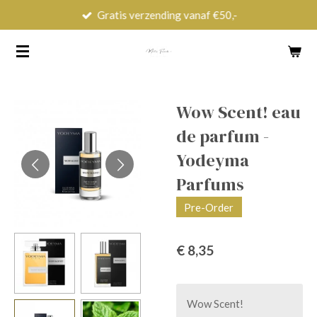
Gratis verzending vanaf €50,-
Ga
direct
naar
de
hoofdinhoud
Wow Scent! eau
de parfum -
Yodeyma
Parfums
Pre-Order
€ 8,35
Wow Scent!