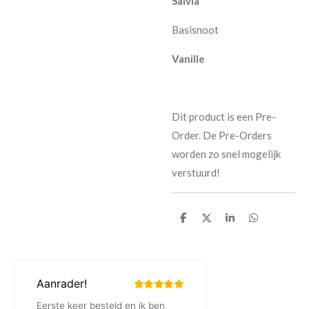
Salvia
Basisnoot
Vanille
Dit product is een Pre-
Order. De Pre-Orders
worden zo snel mogelijk
verstuurd!
D
D
S
D
e
e
h
e
l
e
a
l
e
l
r
e
n
e
n