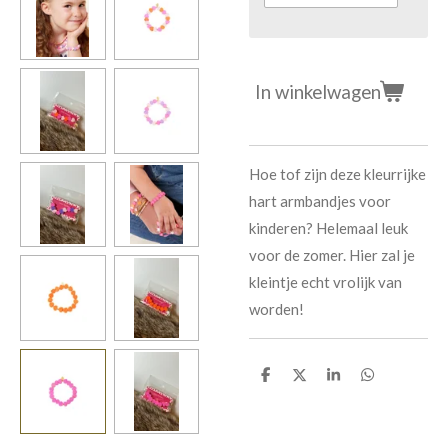
In winkelwagen
Hoe tof zijn deze kleurrijke
hart armbandjes voor
kinderen? Helemaal leuk
voor de zomer. Hier zal je
kleintje echt vrolijk van
worden!
D
D
S
D
e
e
h
e
l
e
a
l
e
l
r
e
n
e
n