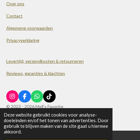
Over ons
Contact
Algemene voorwaarden
Privacyverklaring
Levertijd, verzendkosten & retourneren
Reviews, garanties & klachten
I
F
W
T
n
a
h
i
© 2022 - 2026 Mell's Favorite
s
c
a
k
Deze website gebruikt cookies voor analyse-
Powered by
JouwWeb
t
e
t
T
doeleinden en/of het tonen van advertenties. Door
a
b
s
o
gebruik te blijven maken van de site gaat u hiermee
g
o
A
k
akkoord.
r
o
p
a
k
p