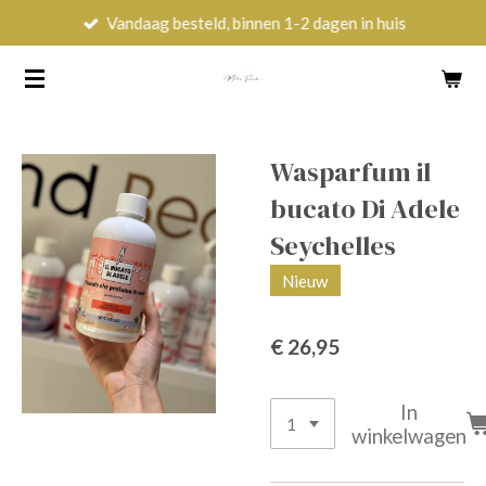
Vandaag besteld, binnen 1-2 dagen in huis
Ga
direct
naar
de
hoofdinhoud
Wasparfum il
bucato Di Adele
Seychelles
Nieuw
€ 26,95
In
winkelwagen