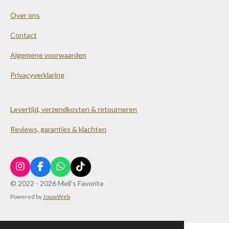
Over ons
Contact
Algemene voorwaarden
Privacyverklaring
Levertijd, verzendkosten & retourneren
Reviews, garanties & klachten
I
F
W
T
n
a
h
i
© 2022 - 2026 Mell's Favorite
s
c
a
k
Powered by
JouwWeb
t
e
t
T
a
b
s
o
g
o
A
k
r
o
p