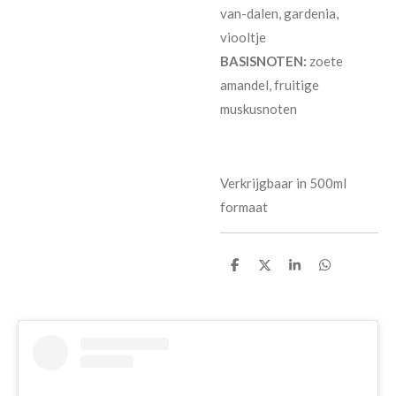
van-dalen, gardenia,
viooltje
BASISNOTEN:
zoete
amandel, fruitige
muskusnoten
Verkrijgbaar in 500ml
formaat
D
D
S
D
e
e
h
e
l
e
a
l
e
l
r
e
n
e
n