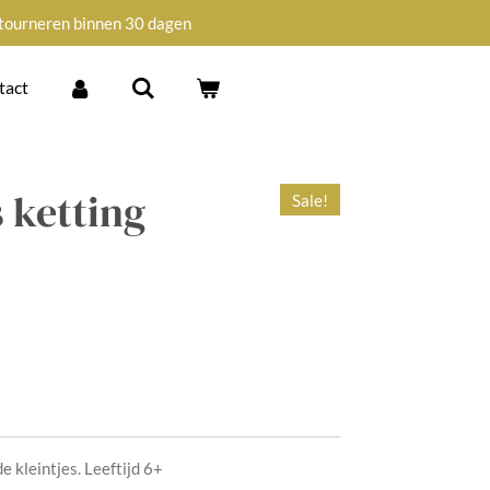
tourneren binnen 30 dagen
tact
s ketting
Sale!
e kleintjes. Leeftijd 6+