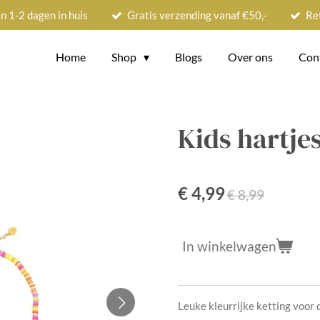
n 1-2 dagen in huis
Gratis verzending vanaf €50,-
Re
Home
Shop
Blogs
Over ons
Con
Kids hartje
€ 4,99
€ 8,99
In winkelwagen
Leuke kleurrijke ketting voor d