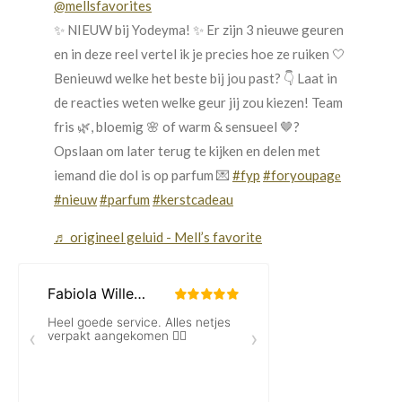
@mellsfavorites
✨ NIEUW bij Yodeyma! ✨ Er zijn 3 nieuwe geuren
en in deze reel vertel ik je precies hoe ze ruiken 🤍
Benieuwd welke het beste bij jou past? 👇 Laat in
de reacties weten welke geur jij zou kiezen! Team
fris 🌿, bloemig 🌸 of warm & sensueel 🤎?
Opslaan om later terug te kijken en delen met
iemand die dol is op parfum 💌
#fyp
#foryoupagе
#nieuw
#parfum
#kerstcadeau
♬ origineel geluid - Mell’s favorite