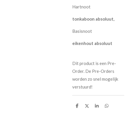
Hartnoot
tonkaboon absoluut,
Basisnoot
eikenhout absoluut
Dit product is een Pre-
Order. De Pre-Orders
worden zo snel mogelijk
verstuurd!
D
D
S
D
e
e
h
e
l
e
a
l
e
l
r
e
n
e
n