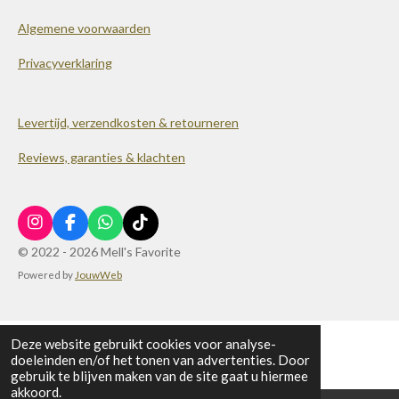
Algemene voorwaarden
Privacyverklaring
Levertijd, verzendkosten & retourneren
Reviews, garanties & klachten
I
F
W
T
n
a
h
i
© 2022 - 2026 Mell's Favorite
s
c
a
k
Powered by
JouwWeb
t
e
t
T
a
b
s
o
g
o
A
k
r
o
p
a
k
p
Deze website gebruikt cookies voor analyse-
m
doeleinden en/of het tonen van advertenties. Door
gebruik te blijven maken van de site gaat u hiermee
akkoord.