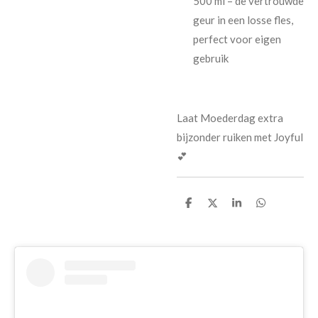
500 ml
– de vertrouwde
geur in een losse fles,
perfect voor eigen
gebruik
Laat Moederdag extra
bijzonder ruiken met Joyful
💕
D
D
S
D
e
e
h
e
l
e
a
l
e
l
r
e
n
e
n