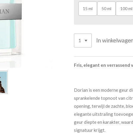
15 ml
50 ml
100 ml
In winkelwage
Fris, elegant en verrassend v
Dorian is een moderne geur die
sprankelende topnoot van citr
opening, terwijl de zachte, bl
elegante uitstraling toevoege
geur diepte en karakter, waa
signatuur krijgt.