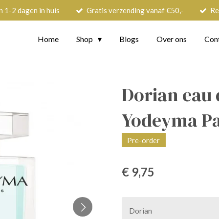
n 1-2 dagen in huis
Gratis verzending vanaf €50,-
Re
Home
Shop
Blogs
Over ons
Con
Dorian eau 
Yodeyma P
Pre-order
€ 9,75
Dorian