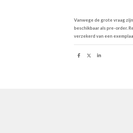
Vanwege de grote vraag zi
beschikbaar als pre-order. R
verzekerd van een exemplaa
D
D
S
e
e
h
l
e
a
e
l
r
n
e