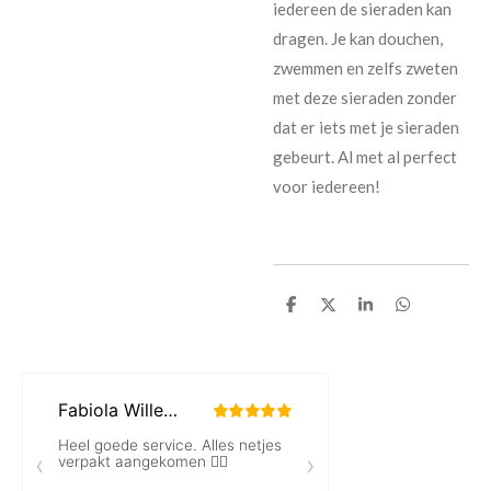
iedereen de sieraden kan
dragen. Je kan douchen,
zwemmen en zelfs zweten
met deze sieraden zonder
dat er iets met je sieraden
gebeurt. Al met al perfect
voor iedereen!
D
D
S
D
e
e
h
e
l
e
a
l
e
l
r
e
n
e
n