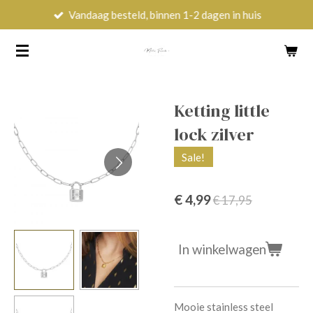
Vandaag besteld, binnen 1-2 dagen in huis
Ga
direct
naar
de
hoofdinhoud
Ketting little
lock zilver
Sale!
€ 4,99
€ 17,95
In winkelwagen
Mooie stainless steel