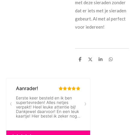
met deze sieraden zonder
dat er iets met je sieraden
gebeurt. Al met al perfect
voor iedereen!
D
D
S
D
e
e
h
e
l
e
a
l
e
l
r
e
n
e
n