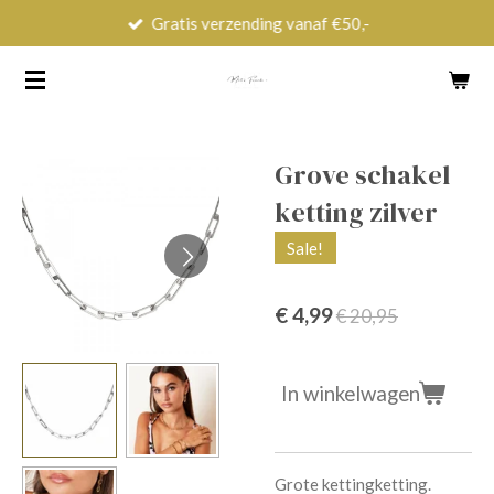
Gratis verzending vanaf €50,-
Ga
direct
naar
de
hoofdinhoud
Grove schakel
ketting zilver
Sale!
€ 4,99
€ 20,95
In winkelwagen
Grote kettingketting.