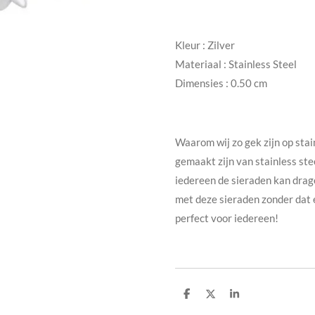
Kleur :
Zilver
Materiaal :
Stainless Steel
Dimensies : 0.50 cm
Waarom wij zo gek zijn op stai
gemaakt zijn van stainless ste
iedereen de sieraden kan dra
met deze sieraden zonder dat e
perfect voor iedereen!
D
D
S
e
e
h