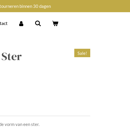
tourneren binnen 30 dagen
tact
 Ster
Sale!
de vorm van een ster.