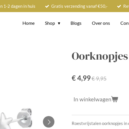
n 1-2 dagen in huis
Gratis verzending vanaf €50,-
Re
Home
Shop
Blogs
Over ons
Con
Oorknopjes
€ 4,99
€ 9,95
In winkelwagen
Roestvrijstalen oorknopjes in 