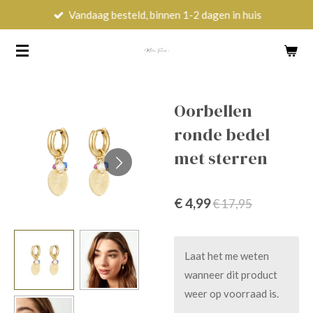
Vandaag besteld, binnen 1-2 dagen in huis
Ga
direct
naar
de
hoofdinhoud
Oorbellen
ronde bedel
met sterren
€ 4,99
€ 17,95
Laat het me weten
wanneer dit product
weer op voorraad is.