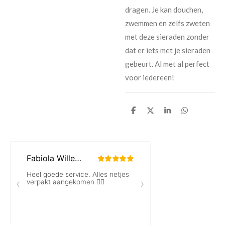
dragen. Je kan douchen,
zwemmen en zelfs zweten
met deze sieraden zonder
dat er iets met je sieraden
gebeurt. Al met al perfect
voor iedereen!
D
D
S
D
e
e
h
e
l
e
a
l
e
l
r
e
n
e
n